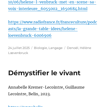
10/06/helene-l-venbruck-met-en-scene-sa-
voix-interieure_6055002_1650684.html
https://www.radiofrance.fr/franceculture/podc
asts/la-grande-table-idees/helene-
loevenbruck-6006906
Publié
Catégories
Étiquettes
24 juillet 2025
Biologie
,
Langage
Denoël
,
Hélène
le
Lœvenbruck
Démystifier le vivant
Annabelle Kremer-Lecointre, Guillaume
Lecointre, Belin, 2023.