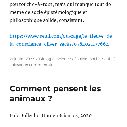
peu touche-à-tout, mais qui manque tout de
même de socle épistémologique et
philosophique solide, consistant.
https://www.seuil.com/ouvrage/le-fleuve-de-
la-conscience-oliver-sacks/9782021177664
Publié
Catégories
Étiquettes
21 juillet 2022
Biologie
,
Sciences
Oliver Sachs
,
Seuil
le
sur
Laisser un commentaire
Le
fleuve
de
Comment pensent les
la
conscience
animaux ?
Loïc Bollache. HumenSciences, 2020