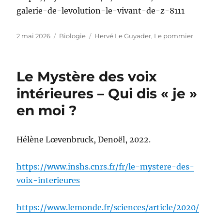
galerie-de-levolution-le-vivant-de-z-8111
Publié
Catégories
Étiquettes
2 mai 2026
Biologie
Hervé Le Guyader
,
Le pommier
le
Le Mystère des voix
intérieures – Qui dis « je »
en moi ?
Hélène Lœvenbruck, Denoël, 2022.
https://www.inshs.cnrs.fr/fr/le-mystere-des-
voix-interieures
https://www.lemonde.fr/sciences/article/2020/