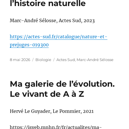
l’histoire naturelle
Marc-André Sélosse, Actes Sud, 2023
https://actes-sud.fr/catalogue/nature-et-
prejuges-019300
Publié
Catégories
Étiquettes
8 mai 2026
Biologie
Actes Sud
,
Marc-André Sélosse
le
Ma galerie de l’évolution.
Le vivant de A à Z
Hervé Le Guyader, Le Pommier, 2021
https://isyeb.mnhn.fr/fr/actualites/ma-