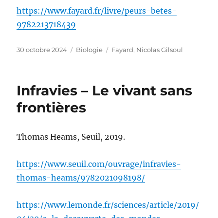
https://www.fayard.fr/livre/peurs-betes-
9782213718439
Publié
Catégories
Étiquettes
30 octobre 2024
Biologie
Fayard
,
Nicolas Gilsoul
le
Infravies – Le vivant sans
frontières
Thomas Heams, Seuil, 2019.
https://www.seuil.com/ouvrage/infravies-
thomas-heams/9782021098198/
https://www.lemonde.fr/sciences/article/2019/