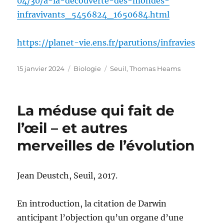
04/30/a-la-decouverte-des-mondes-
infravivants_5456824_1650684.html
https://planet-vie.ens.fr/parutions/infravies
Publié
Catégories
Étiquettes
15 janvier 2024
Biologie
Seuil
,
Thomas Heams
le
La méduse qui fait de
l’œil – et autres
merveilles de l’évolution
Jean Deustch, Seuil, 2017.
En introduction, la citation de Darwin
anticipant l’objection qu’un organe d’une