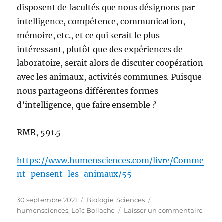
disposent de facultés que nous désignons par
intelligence, compétence, communication,
mémoire, etc., et ce qui serait le plus
intéressant, plutôt que des expériences de
laboratoire, serait alors de discuter coopération
avec les animaux, activités communes. Puisque
nous partageons différentes formes
d’intelligence, que faire ensemble ?
RMR, 591.5
https://www.humensciences.com/livre/Comme
nt-pensent-les-animaux/55
Publié
Catégories
Étiquettes
30 septembre 2021
Biologie
,
Sciences
le
sur
humensciences
,
Loïc Bollache
Laisser un commentaire
Comm