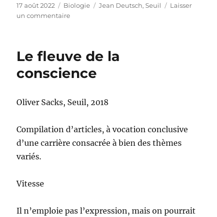
Publié
Catégories
Étiquettes
17 août 2022
Biologie
Jean Deutsch
,
Seuil
Laisser
le
sur
un commentaire
La
méduse
qui
Le fleuve de la
fait
de
conscience
l’œil
–
et
Oliver Sacks, Seuil, 2018
autres
merveilles
de
Compilation d’articles, à vocation conclusive
l’évolution
d’une carrière consacrée à bien des thèmes
variés.
Vitesse
Il n’emploie pas l’expression, mais on pourrait