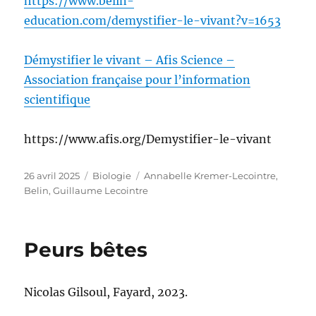
https://www.belin-
education.com/demystifier-le-vivant?v=1653
Démystifier le vivant – Afis Science –
Association française pour l’information
scientifique
https://www.afis.org/Demystifier-le-vivant
Publié
Catégories
Étiquettes
26 avril 2025
Biologie
Annabelle Kremer-Lecointre
,
le
Belin
,
Guillaume Lecointre
Peurs bêtes
Nicolas Gilsoul, Fayard, 2023.