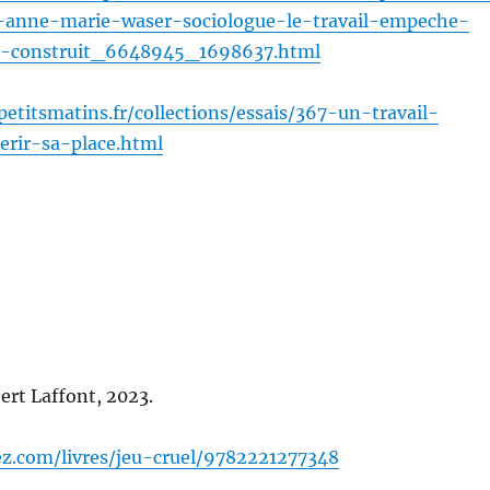
-anne-marie-waser-sociologue-le-travail-empeche-
t-construit_6648945_1698637.html
etitsmatins.fr/collections/essais/367-un-travail-
erir-sa-place.html
ert Laffont, 2023.
ez.com/livres/jeu-cruel/9782221277348