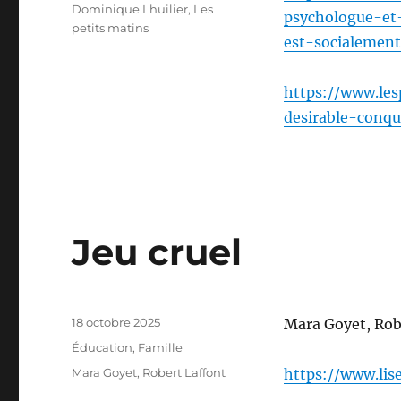
Dominique Lhuilier
,
Les
psychologue-et
petits matins
est-socialemen
https://www.lesp
desirable-conqu
Jeu cruel
Publié
18 octobre 2025
Mara Goyet, Rob
le
Catégories
Éducation
,
Famille
Étiquettes
Mara Goyet
,
Robert Laffont
https://www.lis