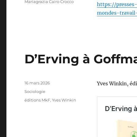
Mariagrazia Cairo Crocco
https://presses-
mondes-travail
D’Erving à Goffm
Publié
16 mars 2026
Yves Winkin, éd
le
Catégories
Sociologie
Étiquettes
éditions MkF
,
Yves Winkin