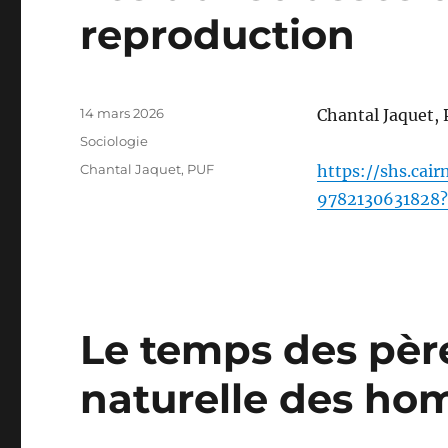
reproduction
Publié
14 mars 2026
Chantal Jaquet, 
le
Catégories
Sociologie
Étiquettes
Chantal Jaquet
,
PUF
https://shs.cai
9782130631828?
Le temps des père
naturelle des ho