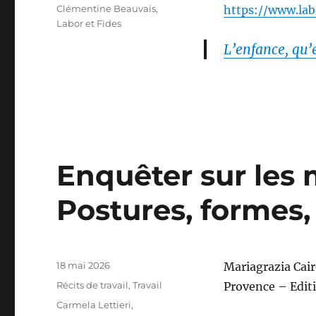
Étiquettes
Clémentine Beauvais
,
https://www.lab
Labor et Fides
L’enfance, qu’
Enquêter sur les 
Postures, formes,
Publié
18 mai 2026
Mariagrazia Cairo
le
Catégories
Récits de travail
,
Travail
Provence – Edit
Étiquettes
Carmela Lettieri
,