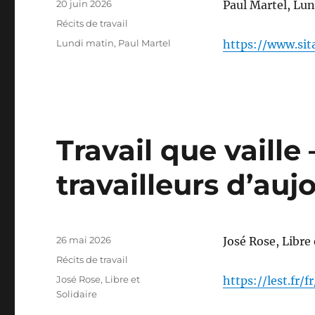
Publié
20 juin 2026
Paul Martel, Lu
le
Catégories
Récits de travail
Étiquettes
Lundi matin
,
Paul Martel
https://www.sit
Travail que vaille
travailleurs d’auj
Publié
26 mai 2026
José Rose, Libre 
le
Catégories
Récits de travail
Étiquettes
José Rose
,
Libre et
https://lest.fr/
Solidaire