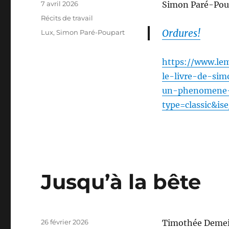
Publié
7 avril 2026
Simon Paré-Poup
le
Catégories
Récits de travail
Ordures!
Étiquettes
Lux
,
Simon Paré-Poupart
https://www.lem
le-livre-de-si
un-phenomene-
type=classic&is
Jusqu’à la bête
Publié
26 février 2026
Timothée Demeil