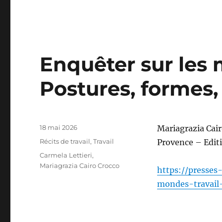
Enquêter sur les 
Postures, formes,
Publié
18 mai 2026
Mariagrazia Cairo
le
Catégories
Récits de travail
,
Travail
Provence – Edit
Étiquettes
Carmela Lettieri
,
Mariagrazia Cairo Crocco
https://presses-
mondes-travail