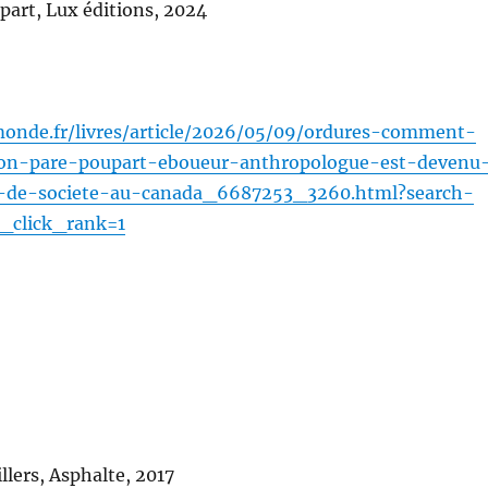
art, Lux éditions, 2024
onde.fr/livres/article/2026/05/09/ordures-comment-
mon-pare-poupart-eboueur-anthropologue-est-devenu
de-societe-au-canada_6687253_3260.html?search-
e_click_rank=1
lers, Asphalte, 2017