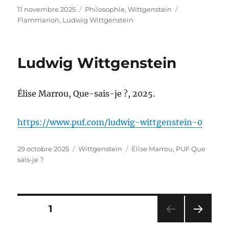
Publié
Catégories
Étiquettes
11 novembre 2025
Philosophie
,
Wittgenstein
le
Flammarion
,
Ludwig Wittgenstein
Ludwig Wittgenstein
Élise Marrou, Que-sais-je ?, 2025.
https://www.puf.com/ludwig-wittgenstein-0
Publié
Catégories
Étiquettes
29 octobre 2025
Wittgenstein
Élise Marrou
,
PUF Que
le
sais-je ?
Pagination
PAGE
1
PAG