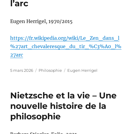
l’arc
Eugen Herrigel, 1970/2015
https://fr.wikipedia.org/wiki/Le_Zen_dans_l
%27art_chevaleresque_du_tir_%C3%A0_l%
27arc
Publié
Catégories
Étiquettes
5 mars 2026
Philosophie
Eugen Herrigel
le
Nietzsche et la vie – Une
nouvelle histoire de la
philosophie