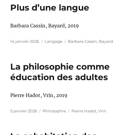
Plus d’une langue
Barbara Cassin, Bayard, 2019
Publié
Catégories
Étiquettes
14 janvier 2026
Langage
Barbara Cassin
,
Bayard
le
La philosophie comme
éducation des adultes
Pierre Hadot, Vrin, 2019
Publié
Catégories
Étiquettes
5 janvier 2026
Philosophie
Pierre Hadot
,
Vrin
le