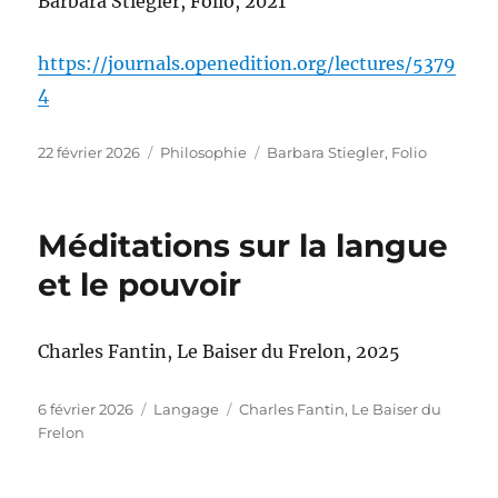
Barbara Stiegler, Folio, 2021
https://journals.openedition.org/lectures/5379
4
Publié
Catégories
Étiquettes
22 février 2026
Philosophie
Barbara Stiegler
,
Folio
le
Méditations sur la langue
et le pouvoir
Charles Fantin, Le Baiser du Frelon, 2025
Publié
Catégories
Étiquettes
6 février 2026
Langage
Charles Fantin
,
Le Baiser du
le
Frelon