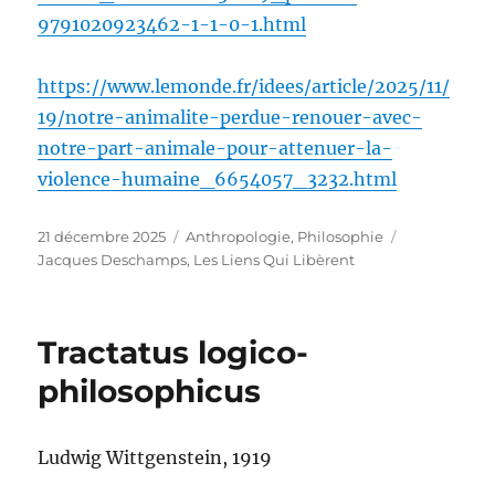
9791020923462-1-1-0-1.html
https://www.lemonde.fr/idees/article/2025/11/
19/notre-animalite-perdue-renouer-avec-
notre-part-animale-pour-attenuer-la-
violence-humaine_6654057_3232.html
Publié
Catégories
Étiquettes
21 décembre 2025
Anthropologie
,
Philosophie
le
Jacques Deschamps
,
Les Liens Qui Libèrent
Tractatus logico-
philosophicus
Ludwig Wittgenstein, 1919