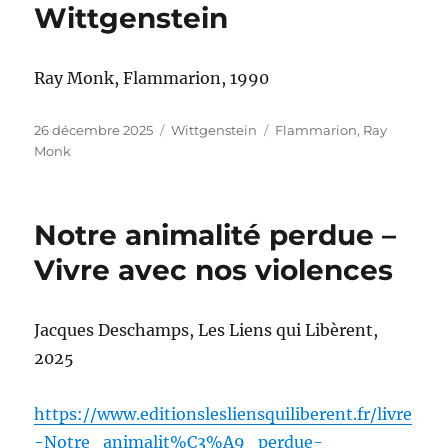
Wittgenstein
Ray Monk, Flammarion, 1990
Publié
Catégories
Étiquettes
26 décembre 2025
Wittgenstein
Flammarion
,
Ray
le
Monk
Notre animalité perdue –
Vivre avec nos violences
Jacques Deschamps, Les Liens qui Libèrent,
2025
https://www.editionslesliensquiliberent.fr/livre
-Notre_animalit%C3%A9_perdue-