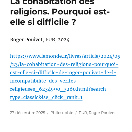
La cohabitation des
religions. Pourquoi est-
elle si difficile ?
Roger Pouivet, PUR, 2024
https://www.lemonde.fr/livres/article/2024/05
/23/la-cohabitation-des-religions-pourquoi-
est-elle-si-difficile-de-roger-pouivet-de-l-
incompatibilite-des-verites-
religieuses_6234990_3260.html?search-
type=classic&ise_click_rank=1
Publié
Catégories
Étiquettes
27 décembre 2025
Philosophie
PUR
,
Roger Pouivet
le