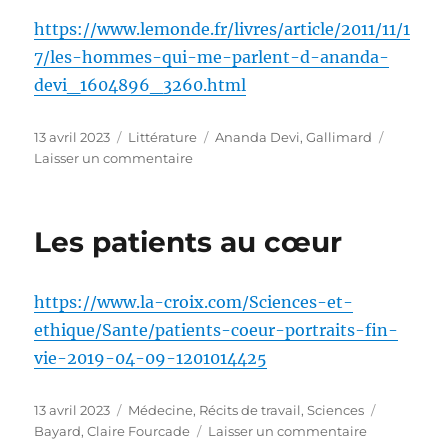
https://www.lemonde.fr/livres/article/2011/11/1
7/les-hommes-qui-me-parlent-d-ananda-
devi_1604896_3260.html
Publié
Catégories
Étiquettes
13 avril 2023
Littérature
Ananda Devi
,
Gallimard
le
sur
Laisser un commentaire
Les
Hommes
qui
Les patients au cœur
me
parlent
https://www.la-croix.com/Sciences-et-
ethique/Sante/patients-coeur-portraits-fin-
vie-2019-04-09-1201014425
Publié
Catégories
Étiquette
13 avril 2023
Médecine
,
Récits de travail
,
Sciences
le
sur
Bayard
,
Claire Fourcade
Laisser un commentaire