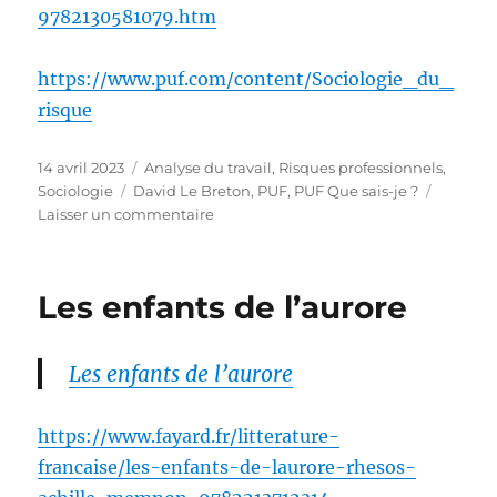
9782130581079.htm
https://www.puf.com/content/Sociologie_du_
risque
Publié
Catégories
14 avril 2023
Analyse du travail
,
Risques professionnels
,
le
Étiquettes
Sociologie
David Le Breton
,
PUF
,
PUF Que sais-je ?
sur
Laisser un commentaire
La
sociologie
du
Les enfants de l’aurore
risque
Les enfants de l’aurore
https://www.fayard.fr/litterature-
francaise/les-enfants-de-laurore-rhesos-