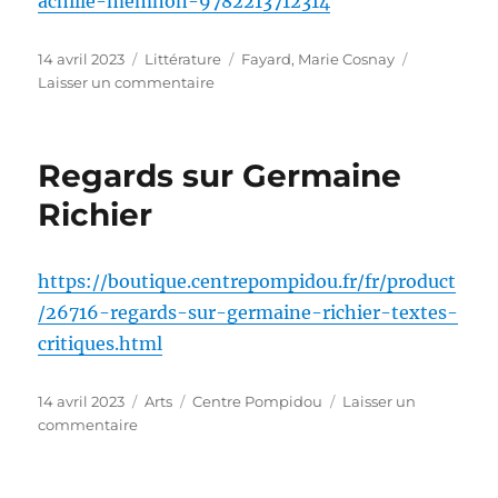
achille-memnon-9782213712314
Publié
Catégories
Étiquettes
14 avril 2023
Littérature
Fayard
,
Marie Cosnay
le
sur
Laisser un commentaire
Les
enfants
de
Regards sur Germaine
l’aurore
Richier
https://boutique.centrepompidou.fr/fr/product
/26716-regards-sur-germaine-richier-textes-
critiques.html
Publié
Catégories
Étiquettes
14 avril 2023
Arts
Centre Pompidou
Laisser un
le
sur
commentaire
Regards
sur
Germaine