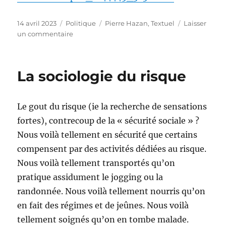
Publié
Catégories
Étiquettes
14 avril 2023
Politique
Pierre Hazan
,
Textuel
Laisser
le
sur
un commentaire
Négocier
avec
le
La sociologie du risque
diable
Le gout du risque (ie la recherche de sensations
fortes), contrecoup de la « sécurité sociale » ?
Nous voilà tellement en sécurité que certains
compensent par des activités dédiées au risque.
Nous voilà tellement transportés qu’on
pratique assidument le jogging ou la
randonnée. Nous voilà tellement nourris qu’on
en fait des régimes et de jeûnes. Nous voilà
tellement soignés qu’on en tombe malade.