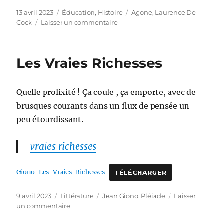
Publié
Catégories
Étiquettes
13 avril 2023
Éducation
,
Histoire
Agone
,
Laurence De
le
sur
Cock
Laisser un commentaire
Une
journée
fasciste.
Les Vraies Richesses
Célestin
et
Élise
Quelle prolixité ! Ça coule , ça emporte, avec de
Freinet,
pédagogues
brusques courants dans un flux de pensée un
et
peu étourdissant.
militants
vraies richesses
Giono-Les-Vraies-Richesses
TÉLÉCHARGER
Publié
Catégories
Étiquettes
9 avril 2023
Littérature
Jean Giono
,
Pléiade
Laisser
le
sur
un commentaire
Les