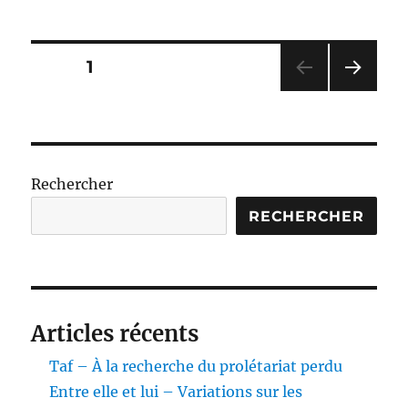
Vraies
Richesses
Pagination
PAGE
1
PAG
des
E
SUIV
publications
ANT
E
Rechercher
RECHERCHER
Articles récents
Taf – À la recherche du prolétariat perdu
Entre elle et lui – Variations sur les