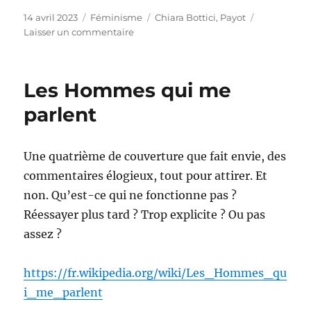
Publié
Catégories
Étiquettes
14 avril 2023
Féminisme
Chiara Bottici
,
Payot
le
sur
Laisser un commentaire
Manifeste
anarcha-
féministe
Les Hommes qui me
parlent
Une quatrième de couverture que fait envie, des
commentaires élogieux, tout pour attirer. Et
non. Qu’est-ce qui ne fonctionne pas ?
Réessayer plus tard ? Trop explicite ? Ou pas
assez ?
https://fr.wikipedia.org/wiki/Les_Hommes_qu
i_me_parlent