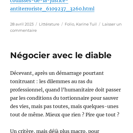
coulisses-de-la-justice-
antiterroriste_6109237_3260.html
Publié
Catégories
Étiquettes
28 avril 2023
Littérature
Folio
,
Karine Tuil
Laisser un
le
sur
commentaire
La
décision
Négocier avec le diable
Décevant, après un démarrage pourtant
tonitruant : les dilemmes au ras du
professionnel, quand l’humanitaire doit passer
par les conditions du tortionnaire pour sauver
des vies, mais pas toutes, mais quelques-unes
tout de même. Mieux que rien ? Pire que tout ?
Un critère, mais déjà plus macro, pour