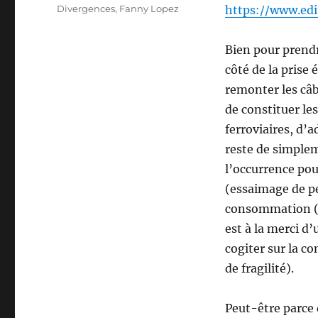
Étiquettes
Divergences
,
Fanny Lopez
https://www.edi
Bien pour prendre
côté de la prise 
remonter les câbl
de constituer le
ferroviaires, d’a
reste de simplem
l’occurrence pou
(essaimage de pe
consommation (ce
est à la merci d
cogiter sur la co
de fragilité).
Peut-être parce q