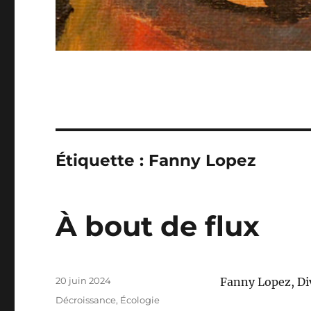
Étiquette :
Fanny Lopez
À bout de flux
Publié
20 juin 2024
Fanny Lopez, Di
le
Catégories
Décroissance
,
Écologie