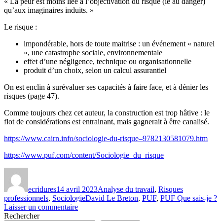
« La peur est moins liée à l’objectivation du risque (ie au danger)
qu’aux imaginaires induits. »
Le risque :
impondérable, hors de toute maitrise : un événement « naturel
», une catastrophe sociale, environnementale
effet d’une négligence, technique ou organisationnelle
produit d’un choix, selon un calcul assurantiel
On est enclin à surévaluer ses capacités à faire face, et à dénier les
risques (page 47).
Comme toujours chez cet auteur, la construction est trop hâtive : le
flot de considérations est entrainant, mais gagnerait à être canalisé.
https://www.cairn.info/sociologie-du-risque–9782130581079.htm
https://www.puf.com/content/Sociologie_du_risque
Auteur
Publié
Catégories
le
ecridures
14 avril 2023
Analyse du travail
,
Risques
Étiquettes
professionnels
,
Sociologie
David Le Breton
,
PUF
,
PUF Que sais-je ?
sur
Laisser un commentaire
La
Rechercher