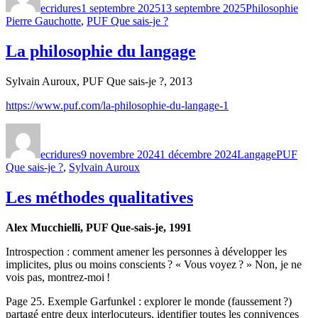
ecridures
1 septembre 2025
13 septembre 2025
Philosophie
Pierre Gauchotte
,
PUF Que sais-je ?
La philosophie du langage
Sylvain Auroux, PUF Que sais-je ?, 2013
https://www.puf.com/la-philosophie-du-langage-1
Auteur
Publié
Catégories
Étiquette
le
ecridures
9 novembre 2024
1 décembre 2024
Langage
PUF
Que sais-je ?
,
Sylvain Auroux
Les méthodes qualitatives
Alex Mucchielli, PUF Que-sais-je, 1991
Introspection : comment amener les personnes à développer les
implicites, plus ou moins conscients ? « Vous voyez ? » Non, je ne
vois pas, montrez-moi !
Page 25. Exemple Garfunkel : explorer le monde (faussement ?)
partagé entre deux interlocuteurs, identifier toutes les connivences