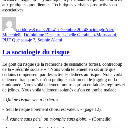
aux pratiques quotidiennes. Techniques verbales productives ou
associatives
Auteur
Publié
Catégories
Étiquettes
le
ecridures
8 mars 2024
1 décembre 2024
Sociologie
Alex
Mucchielli
,
Dominique Desjeux
,
Isabelle Garabuau-Moussaoui
,
PUF Que sais-je ?
,
Sophie Alami
La sociologie du risque
Le gout du risque (ie la recherche de sensations fortes), contrecoup
de la « sécurité sociale » ? Nous voilà tellement en sécurité que
certains compensent par des activités dédiées au risque. Nous voilà
tellement transportés qu’on pratique assidument le jogging ou la
randonnée. Nous voilà tellement nourris qu’on en fait des régimes et
de jeûnes. Nous voilà tellement soignés qu’on en tombe malade.
«
Qui ne risque rien n’a rien.
»
« Seul le risque librement choisi est valeur. » (page 12).
«
À vaincre sans péril, on triomphe sans gloire.
» (Corneille)