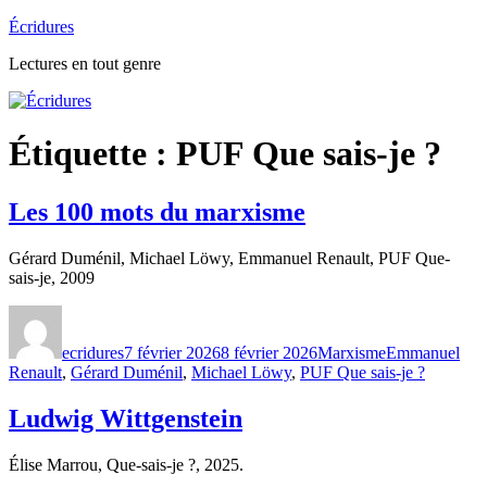
Aller
Écridures
au
Lectures en tout genre
contenu
Étiquette :
PUF Que sais-je ?
Les 100 mots du marxisme
Gérard Duménil, Michael Löwy, Emmanuel Renault, PUF Que-
sais-je, 2009
Auteur
Publié
Catégories
Étiquettes
le
ecridures
7 février 2026
8 février 2026
Marxisme
Emmanuel
Renault
,
Gérard Duménil
,
Michael Löwy
,
PUF Que sais-je ?
Ludwig Wittgenstein
Élise Marrou, Que-sais-je ?, 2025.