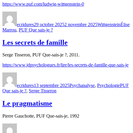
https://www.puf.com/ludwig-wittgenstein-0
Auteur
Publié
Catégories
Étique
le
ecridures
29 octobre 2025
2 novembre 2025
Wittgenstein
Élise
Marrou
,
PUF Que sais-je ?
Les secrets de famille
Serge Tisseron, PUF Que-sais-je ?, 2011.
https://www.jdpsychologues.fr/lire/les-secrets-de-famille-que-sais-je
Auteur
Publié
Catégories
Étiquet
le
ecridures
13 septembre 2025
Psychanalyse
,
Psychologie
PUF
Que sais-je ?
,
Serge Tisseron
Le pragmatisme
Pierre Gauchotte, PUF Que-sais-je, 1992
Auteur
Publié
Catégories
Étiq
le