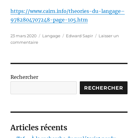
https://www.cairn.info/theories-du-langage–
9782804707248-page-105.htm
Publié
Catégories
Étiquettes
23 mars 2020
Langage
Edward Sapir
Laisser un
le
sur
commentaire
Le
langage.
Introduction
à
l’étude
Rechercher
de
la
RECHERCHER
parole
Articles récents