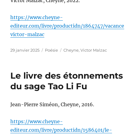
Victor Malzac, Cheyne, 2022.
https://www.cheyne-
editeur.com/livre/productidn/1864747/vacance
victor-malzac
Publié
Catégories
Étiquettes
29 janvier 2025
Poésie
Cheyne
,
Victor Malzac
le
Le livre des étonnements
du sage Tao Li Fu
Jean-Pierre Siméon, Cheyne, 2016.
https://www.cheyne-
editeur.com/livre/productidn/1586401/le-