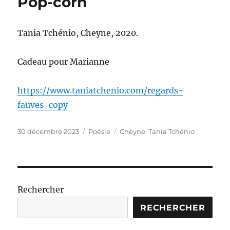
Pop-corn
Tania Tchénio, Cheyne, 2020.
Cadeau pour Marianne
https://www.taniatchenio.com/regards-
fauves-copy
Publié
Catégories
Étiquettes
30 décembre 2023
Poésie
Cheyne
,
Tania Tchénio
le
Rechercher
RECHERCHER