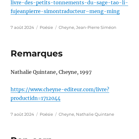
livre-des-petits-tonnements-du-sage-tao-li-
fujeanpierre-simontraducteur–meng-ming
Publié
Catégories
Étiquettes
7 août 2024
Poésie
Cheyne
,
Jean-Pierre Siméon
le
Remarques
Nathalie Quintane, Cheyne, 1997
https://www.cheyne-editeur.com/livre?
productidn=1712044
Publié
Catégories
Étiquettes
7 août 2024
Poésie
Cheyne
,
Nathalie Quintane
le