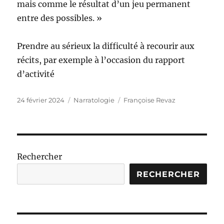
mais comme le résultat d’un jeu permanent
entre des possibles. »
Prendre au sérieux la difficulté à recourir aux
récits, par exemple à l’occasion du rapport
d’activité
Publié
Catégories
Étiquettes
24 février 2024
Narratologie
Françoise Revaz
le
Rechercher
RECHERCHER