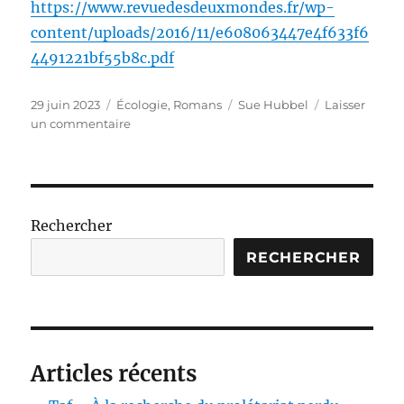
https://www.revuedesdeuxmondes.fr/wp-
content/uploads/2016/11/e608063447e4f633f6
4491221bf55b8c.pdf
Publié
Catégories
Étiquettes
29 juin 2023
Écologie
,
Romans
Sue Hubbel
Laisser
le
sur
un commentaire
Une
année
à
la
campagne
Rechercher
RECHERCHER
Articles récents