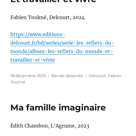
Fabien Toulmé, Delcourt, 2024
https://www.editions-
delcourt.fr/bd/series/serie-les-reflets-du-
monde/album-les-reflets-du-monde-et-
travailler-et-vivre
Publié
Catégories
Étiquettes
18 décembre 2025
Bande dessinée
Delcourt
,
Fabien
le
Toulmé
Ma famille imaginaire
Édith Chambon, L’Agrume, 2023