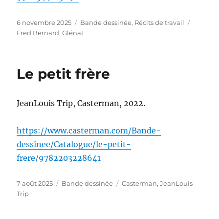
Publié
Catégories
Étiquet
6 novembre 2025
Bande dessinée
,
Récits de travail
le
Fred Bernard
,
Glénat
Le petit frère
JeanLouis Trip, Casterman, 2022.
https://www.casterman.com/Bande-
dessinee/Catalogue/le-petit-
frere/9782203228641
Publié
Catégories
Étiquettes
7 août 2025
Bande dessinée
Casterman
,
JeanLouis
le
Trip