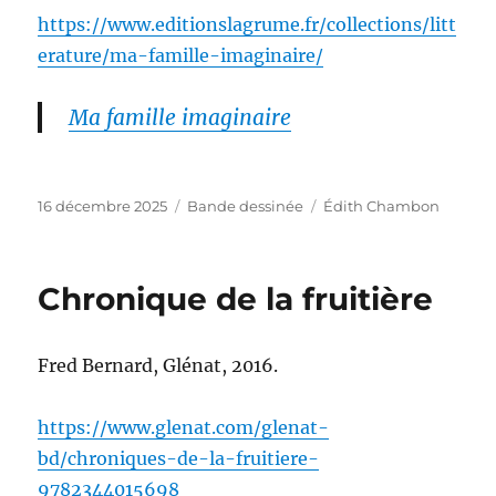
https://www.editionslagrume.fr/collections/litt
erature/ma-famille-imaginaire/
Ma famille imaginaire
Publié
Catégories
Étiquettes
16 décembre 2025
Bande dessinée
Édith Chambon
le
Chronique de la fruitière
Fred Bernard, Glénat, 2016.
https://www.glenat.com/glenat-
bd/chroniques-de-la-fruitiere-
9782344015698