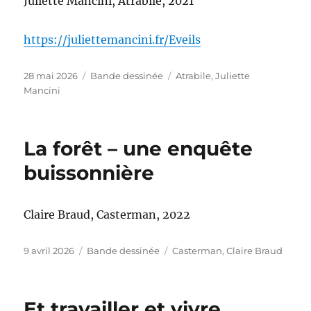
Juliette Mancini, Atrabile, 2021
https://juliettemancini.fr/Eveils
Publié
Catégories
Étiquettes
28 mai 2026
Bande dessinée
Atrabile
,
Juliette
le
Mancini
La forêt – une enquête
buissonnière
Claire Braud, Casterman, 2022
Publié
Catégories
Étiquettes
9 avril 2026
Bande dessinée
Casterman
,
Claire Braud
le
Et travailler et vivre