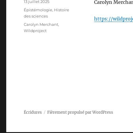
Publié
13 juillet 2025
Carolyn Merchan
le
Catégories
Épistémologie
,
Histoire
des sciences
https://wildpro
Étiquettes
Carolyn Merchant
,
Wildproject
Écridures
Fièrement propulsé par WordPress