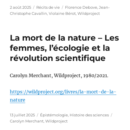
Publié
Catégories
Étiquettes
2 août 2025
Récits de vie
Florence Debove
,
Jean-
le
Christophe Cavallin
,
Violaine Bérot
,
Wildproject
La mort de la nature – Les
femmes, l’écologie et la
révolution scientifique
Carolyn Merchant, Wildproject, 1980/2021.
https://wildproject.org/livres/la-mort-de-la-
nature
Publié
Catégories
Étiquett
13 juillet 2025
Épistémologie
,
Histoire des sciences
le
Carolyn Merchant
,
Wildproject