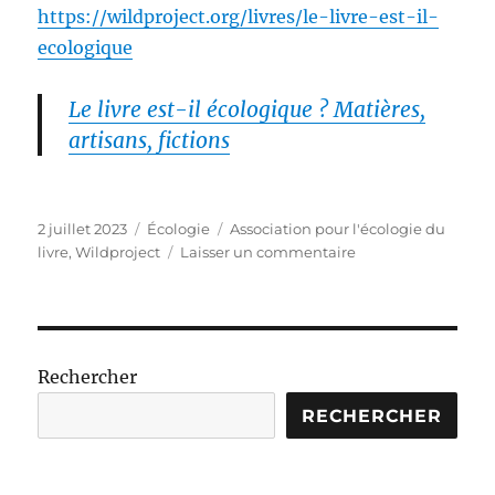
https://wildproject.org/livres/le-livre-est-il-
ecologique
Le livre est-il écologique ? Matières,
artisans, fictions
Publié
Catégories
Étiquettes
2 juillet 2023
Écologie
Association pour l'écologie du
le
sur
livre
,
Wildproject
Laisser un commentaire
Le
livre
est-
il
écologique
Rechercher
?
Matières,
RECHERCHER
artisans,
fictions