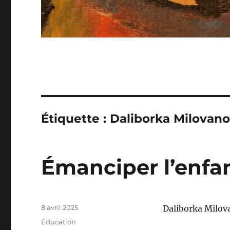
Étiquette :
Daliborka Milovano
Émanciper l’enfa
Publié
8 avril 2025
Daliborka Milova
le
Catégories
Éducation