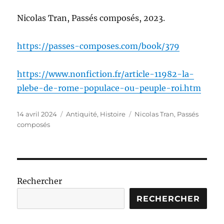
Nicolas Tran, Passés composés, 2023.
https://passes-composes.com/book/379
https://www.nonfiction.fr/article-11982-la-
plebe-de-rome-populace-ou-peuple-roi.htm
Publié
Catégories
Étiquettes
14 avril 2024
Antiquité
,
Histoire
Nicolas Tran
,
Passés
le
composés
Rechercher
RECHERCHER