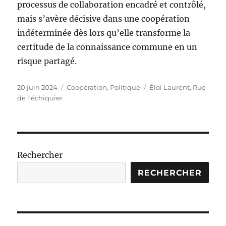
processus de collaboration encadré et contrôlé,
mais s’avère décisive dans une coopération
indéterminée dès lors qu’elle transforme la
certitude de la connaissance commune en un
risque partagé.
Publié
Catégories
Étiquettes
20 juin 2024
Coopération
,
Politique
Éloi Laurent
,
Rue
le
de l'échiquier
Rechercher
RECHERCHER