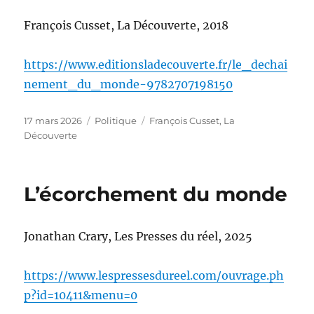
François Cusset, La Découverte, 2018
https://www.editionsladecouverte.fr/le_dechai
nement_du_monde-9782707198150
Publié
Catégories
Étiquettes
17 mars 2026
Politique
François Cusset
,
La
le
Découverte
L’écorchement du monde
Jonathan Crary, Les Presses du réel, 2025
https://www.lespressesdureel.com/ouvrage.ph
p?id=10411&menu=0