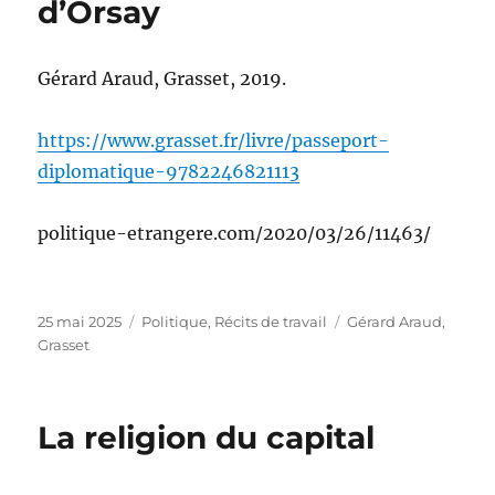
d’Orsay
Gérard Araud, Grasset, 2019.
https://www.grasset.fr/livre/passeport-
diplomatique-9782246821113
politique-etrangere.com/2020/03/26/11463/
Publié
Catégories
Étiquettes
25 mai 2025
Politique
,
Récits de travail
Gérard Araud
,
le
Grasset
La religion du capital