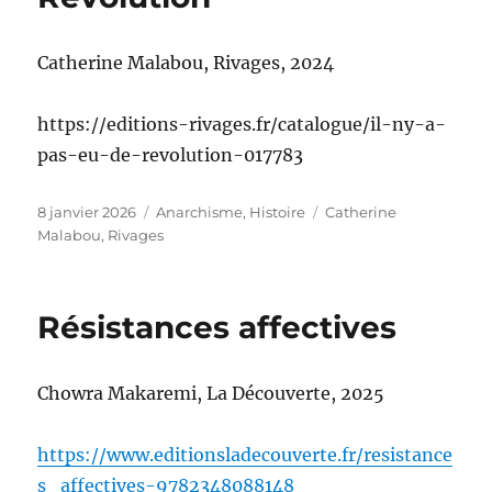
Catherine Malabou, Rivages, 2024
https://editions-rivages.fr/catalogue/il-ny-a-
pas-eu-de-revolution-017783
Publié
Catégories
Étiquettes
8 janvier 2026
Anarchisme
,
Histoire
Catherine
le
Malabou
,
Rivages
Résistances affectives
Chowra Makaremi, La Découverte, 2025
https://www.editionsladecouverte.fr/resistance
s_affectives-9782348088148