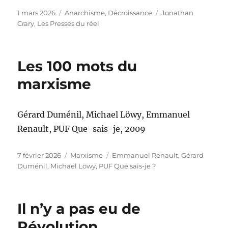
Publié
Catégories
Étiquettes
1 mars 2026
Anarchisme
,
Décroissance
Jonathan
le
Crary
,
Les Presses du réel
Les 100 mots du
marxisme
Gérard Duménil, Michael Löwy, Emmanuel
Renault, PUF Que-sais-je, 2009
Publié
Catégories
Étiquettes
7 février 2026
Marxisme
Emmanuel Renault
,
Gérard
le
Duménil
,
Michael Löwy
,
PUF Que sais-je ?
Il n’y a pas eu de
Révolution