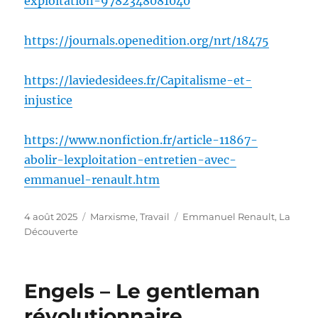
exploitation-9782348081040
https://journals.openedition.org/nrt/18475
https://laviedesidees.fr/Capitalisme-et-
injustice
https://www.nonfiction.fr/article-11867-
abolir-lexploitation-entretien-avec-
emmanuel-renault.htm
Publié
Catégories
Étiquettes
4 août 2025
Marxisme
,
Travail
Emmanuel Renault
,
La
le
Découverte
Engels – Le gentleman
révolutionnaire