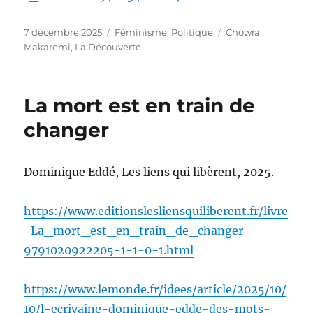
Publié
Catégories
Étiquettes
7 décembre 2025
Féminisme
,
Politique
Chowra
le
Makaremi
,
La Découverte
La mort est en train de
changer
Dominique Eddé, Les liens qui libèrent, 2025.
https://www.editionslesliensquiliberent.fr/livre
-La_mort_est_en_train_de_changer-
9791020922205-1-1-0-1.html
https://www.lemonde.fr/idees/article/2025/10/
10/l-ecrivaine-dominique-edde-des-mots-