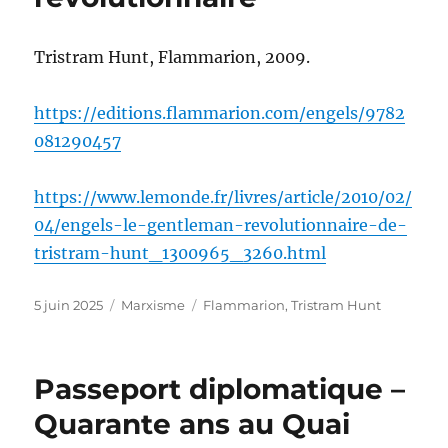
Tristram Hunt, Flammarion, 2009.
https://editions.flammarion.com/engels/9782
081290457
https://www.lemonde.fr/livres/article/2010/02/
04/engels-le-gentleman-revolutionnaire-de-
tristram-hunt_1300965_3260.html
Publié
Catégories
Étiquettes
5 juin 2025
Marxisme
Flammarion
,
Tristram Hunt
le
Passeport diplomatique –
Quarante ans au Quai