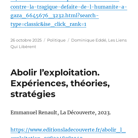
contre-la-tragique-defaite-de-l-humanite-a-
gaza_6645676_3232.html?search-
type=classic&ise_click_rank=1
Publié
Catégories
Étiquettes
26 octobre 2025
Politique
Dominique Eddé
,
Les Liens
le
Qui Libèrent
Abolir l’exploitation.
Expériences, théories,
stratégies
Emmanuel Renault, La Découverte, 2023.
https://www.editionsladecouverte.fr/abolir_l_