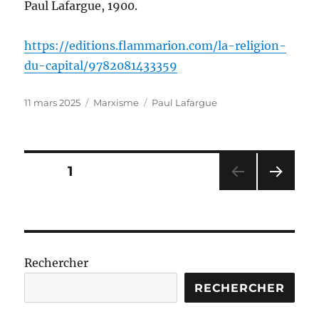
Paul Lafargue, 1900.
https://editions.flammarion.com/la-religion-
du-capital/9782081433359
Publié
Catégories
Étiquettes
11 mars 2025
Marxisme
Paul Lafargue
le
Pagination
PAGE
1
PAG
des
E
SUIV
publications
ANT
E
Rechercher
RECHERCHER