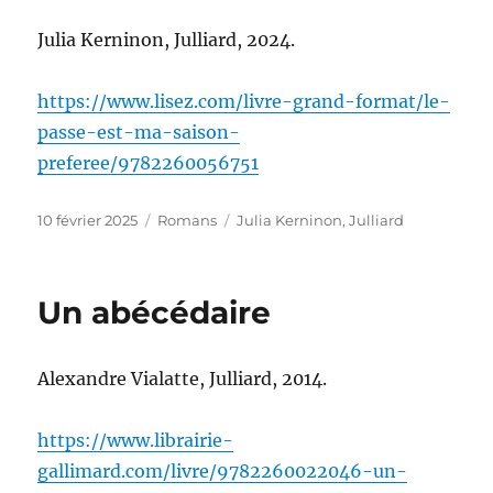
Julia Kerninon, Julliard, 2024.
https://www.lisez.com/livre-grand-format/le-
passe-est-ma-saison-
preferee/9782260056751
Publié
Catégories
Étiquettes
10 février 2025
Romans
Julia Kerninon
,
Julliard
le
Un abécédaire
Alexandre Vialatte, Julliard, 2014.
https://www.librairie-
gallimard.com/livre/9782260022046-un-