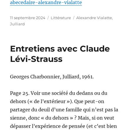
abecedaire-alexandre-vialatte
Publié
Catégories
Étiquettes
11 septembre 2024
Littérature
Alexandre Vialatte
,
le
Julliard
Entretiens avec Claude
Lévi-Strauss
Georges Charbonnier, Julliard, 1961.
Page 25. Voir une société du dedans ou du
dehors (« de l’extérieur »). Que peut-on
partager du deuil d’une famille qui n’est pas la
sienne, donc « du dehors » ? Mais, si on veut
dépasser l’expérience de pensée (et c’est bien