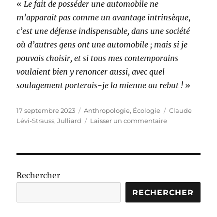
«
Le fait de posséder une automobile ne
m’apparait pas comme un avantage intrinsèque,
c’est une défense indispensable, dans une société
où d’autres gens ont une automobile ; mais si je
pouvais choisir, et si tous mes contemporains
voulaient bien y renoncer aussi, avec quel
soulagement porterais-je la mienne au rebut !
»
Publié
Catégories
Étiquettes
17 septembre 2023
Anthropologie
,
Écologie
Claude
le
sur
Lévi-Strauss
,
Julliard
Laisser un commentaire
Entretiens
avec
Claude
Lévi-
Strauss
Rechercher
RECHERCHER