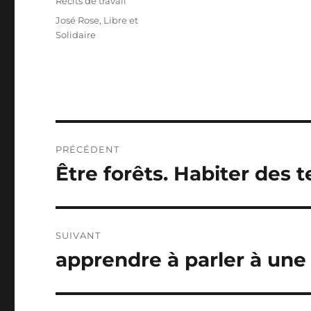
Catégories
Récits de travail
Étiquettes
José Rose
,
Libre et
Solidaire
Navigation
PRÉCÉDENT
de
Être forêts. Habiter des t
Publication
précédente :
l’article
SUIVANT
apprendre à parler à une 
Publication
suivante :