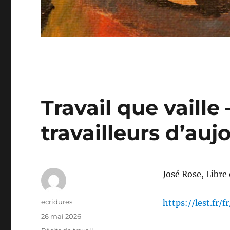
Travail que vaille
travailleurs d’auj
José Rose, Libre 
Auteur
ecridures
https://lest.fr/
Publié
26 mai 2026
le