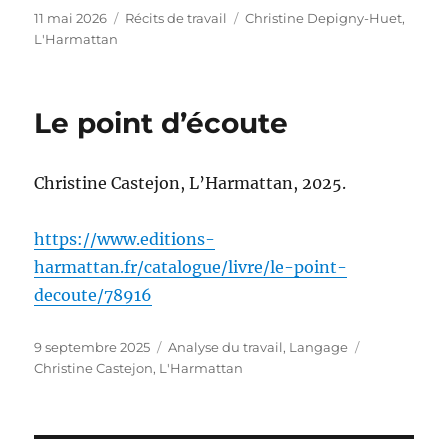
Publié
Catégories
Étiquettes
11 mai 2026
Récits de travail
Christine Depigny-Huet
,
le
L'Harmattan
Le point d’écoute
Christine Castejon, L’Harmattan, 2025.
https://www.editions-
harmattan.fr/catalogue/livre/le-point-
decoute/78916
Publié
Catégories
Étiquettes
9 septembre 2025
Analyse du travail
,
Langage
le
Christine Castejon
,
L'Harmattan