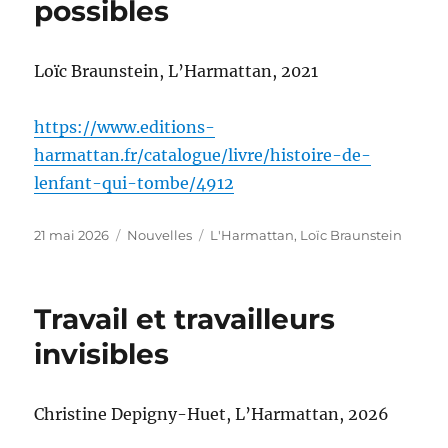
possibles
Loïc Braunstein, L’Harmattan, 2021
https://www.editions-
harmattan.fr/catalogue/livre/histoire-de-
lenfant-qui-tombe/4912
Publié
Catégories
Étiquettes
21 mai 2026
Nouvelles
L'Harmattan
,
Loïc Braunstein
le
Travail et travailleurs
invisibles
Christine Depigny-Huet, L’Harmattan, 2026