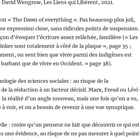
 David Wengrow, Les Liens qui Libèrent, 2021.
l est « The Dawn of everything ». Pas beaucoup plus joli,
e expression close, sans ridicules points de suspension.
çon d’évoquer l’écriture assez relâchée, familière (« Les
inker sont totalement à côté de la plaque », page 35 ;
rument, on sent bien que vivre parmi des indigènes est
arbant que de vivre en Occident. » page 38).
logie des sciences sociales : au risque de la
 de la réduction à un facteur décisif. Marx, Freud ou Lévi
t la réalité d’un angle nouveau, mais une fois qu’on a vu,
 à voir, et on a besoin de revenir à une vue synoptique.
le : croire qu’un penseur ne fait que découvrir ce qui est
 une évidence, au risque de ne pas mesurer à quel point