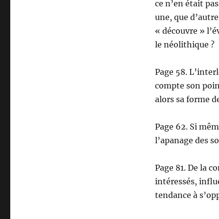
ce n’en était pa
une, que d’autre
« découvre » l’é
le néolithique ?
Page 58. L’interl
compte son point
alors sa forme de
Page 62. Si même 
l’apanage des so
Page 81. De la c
intéressés, infl
tendance à s’op