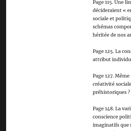
Page 115. Une li
décideraient « e
sociale et polit
schémas compor
héritée de nos a
Page 125. La con
attribut individu
Page 127. Même l
créativité social
préhistoriques ?
Page 148. La vari
conscience politi
imaginatifs que 