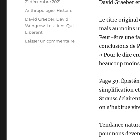
Publié
21 décembre 2021
David Graeber et
le
Catégories
Anthropologie
,
Histoire
Étiquettes
David Graeber
,
David
Le titre origina
Wengrow
,
Les Liens Qui
mais au moins un
Libèrent
Peut-être une fa
sur
Laisser un commentaire
conclusions de P
Au
commencement
« Pour le dire c
était…
beaucoup moins b
Une
nouvelle
histoire
Page 39. Épistémo
de
simplification et
l’humanité
Strauss éclairen
on s’habitue vite
Tendance naturel
pour nous devenu