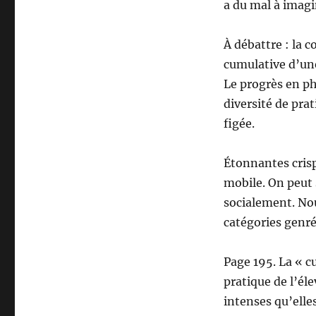
a du mal à imagi
À débattre : la 
cumulative d’une
Le progrès en ph
diversité de prat
figée.
Étonnantes crisp
mobile. On peut
socialement. No
catégories genré
Page 195. La « cu
pratique de l’él
intenses qu’elle