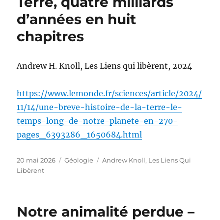
Terre, quatre milliards
d’années en huit
chapitres
Andrew H. Knoll, Les Liens qui libèrent, 2024
https://www.lemonde.fr/sciences/article/2024/
11/14/une-breve-histoire-de-la-terre-le-
temps-long-de-notre-planete-en-270-
pages_6393286_1650684.html
Publié
Catégories
Étiquettes
20 mai 2026
Géologie
Andrew Knoll
,
Les Liens Qui
le
Libèrent
Notre animalité perdue –