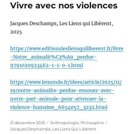
Vivre avec nos violences
Jacques Deschamps, Les Liens qui Libèrent,
2025
https://www.editionslesliensquiliberent.fr/livre
-Notre_animalit%C3%A9_perdue-
9791020923462-1-1-0-1.html
https://www.lemonde.fr/idees/article/2025/11/
19/notre-animalite-perdue-renouer-avec-
notre-part-animale-pour-attenuer-la-
violence-humaine_6654057_3232.html
Publié
Catégories
Étiquettes
21 décembre 2025
Anthropologie
,
Philosophie
le
Jacques Deschamps
,
Les Liens Qui Libèrent