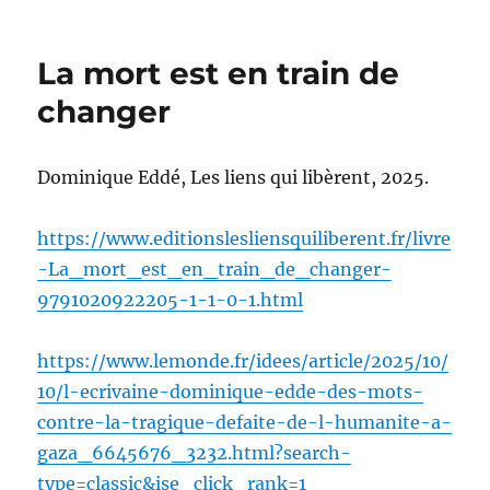
La mort est en train de
changer
Dominique Eddé, Les liens qui libèrent, 2025.
https://www.editionslesliensquiliberent.fr/livre
-La_mort_est_en_train_de_changer-
9791020922205-1-1-0-1.html
https://www.lemonde.fr/idees/article/2025/10/
10/l-ecrivaine-dominique-edde-des-mots-
contre-la-tragique-defaite-de-l-humanite-a-
gaza_6645676_3232.html?search-
type=classic&ise_click_rank=1