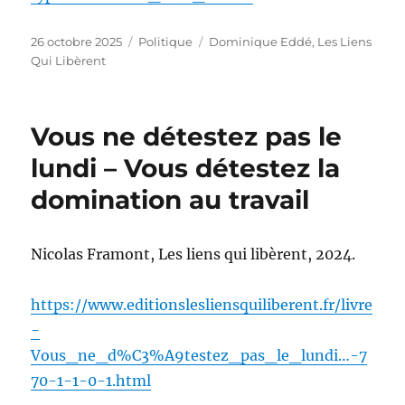
Publié
Catégories
Étiquettes
26 octobre 2025
Politique
Dominique Eddé
,
Les Liens
le
Qui Libèrent
Vous ne détestez pas le
lundi – Vous détestez la
domination au travail
Nicolas Framont, Les liens qui libèrent, 2024.
https://www.editionslesliensquiliberent.fr/livre
-
Vous_ne_d%C3%A9testez_pas_le_lundi…-7
70-1-1-0-1.html