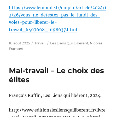
https://www.lemonde.fr/emploi/article/2024/1
2/26/vous-ne-detestez-pas-le-lundi-des-
voies-pour-liberer-le-
travail_6467668_1698637.html
Publié
Catégories
Étiquettes
10 août 2025
Travail
Les Liens Qui Libèrent
,
Nicolas
le
Framont
Mal-travail – Le choix des
élites
François Ruffin, Les Liens qui libèrent, 2024.
http://www.editionslesliensquiliberent.fr/livre