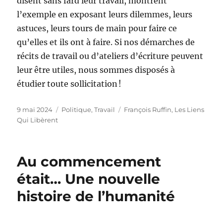
disent sans fard leur travail, montrent
l’exemple en exposant leurs dilemmes, leurs
astuces, leurs tours de main pour faire ce
qu’elles et ils ont à faire. Si nos démarches de
récits de travail ou d’ateliers d’écriture peuvent
leur être utiles, nous sommes disposés à
étudier toute sollicitation !
Publié
Catégories
Étiquettes
9 mai 2024
Politique
,
Travail
François Ruffin
,
Les Liens
le
Qui Libèrent
Au commencement
était… Une nouvelle
histoire de l’humanité