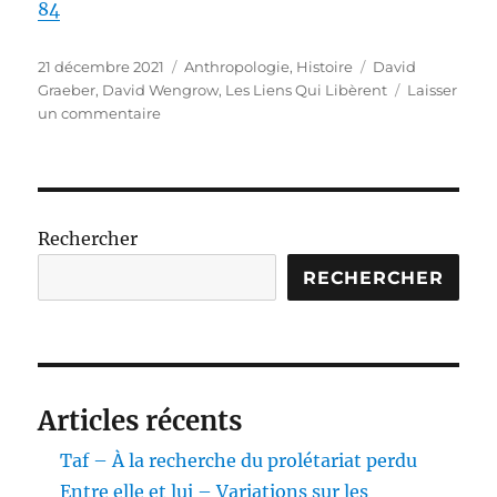
84
Publié
Catégories
Étiquettes
21 décembre 2021
Anthropologie
,
Histoire
David
le
Graeber
,
David Wengrow
,
Les Liens Qui Libèrent
Laisser
sur
un commentaire
Au
commencement
était…
Une
nouvelle
Rechercher
histoire
de
RECHERCHER
l’humanité
Articles récents
Taf – À la recherche du prolétariat perdu
Entre elle et lui – Variations sur les