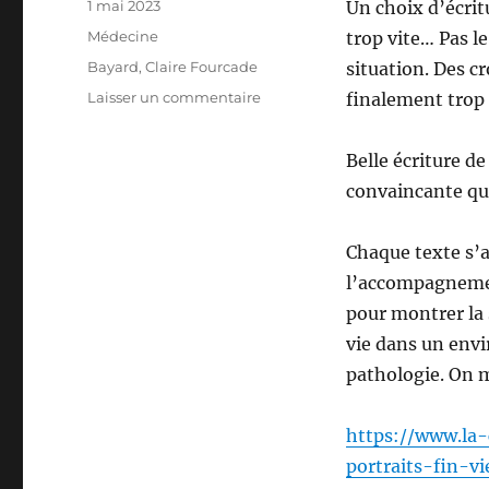
Publié
1 mai 2023
Un choix d’écritu
le
Catégories
Médecine
trop vite… Pas l
Étiquettes
Bayard
,
Claire Fourcade
situation. Des c
sur
Laisser un commentaire
finalement trop
Les
patients
Belle écriture d
au
cœur
convaincante qua
–
La
Chaque texte s’ap
vie
dans
l’accompagnemen
un
pour montrer la 
service
vie dans un env
de
soins
pathologie. On m
palliatifs
https://www.la-
portraits-fin-