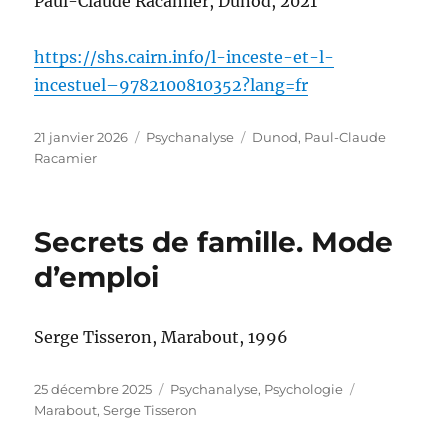
Paul-Claude Racamier, Dunod, 2021
https://shs.cairn.info/l-inceste-et-l-
incestuel–9782100810352?lang=fr
Publié
Catégories
Étiquettes
21 janvier 2026
Psychanalyse
Dunod
,
Paul-Claude
le
Racamier
Secrets de famille. Mode
d’emploi
Serge Tisseron, Marabout, 1996
Publié
Catégories
Étiquettes
25 décembre 2025
Psychanalyse
,
Psychologie
le
Marabout
,
Serge Tisseron