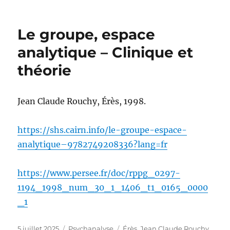
Le groupe, espace
analytique – Clinique et
théorie
Jean Claude Rouchy, Érès, 1998.
https://shs.cairn.info/le-groupe-espace-
analytique–9782749208336?lang=fr
https://www.persee.fr/doc/rppg_0297-
1194_1998_num_30_1_1406_t1_0165_0000
_1
Publié
Catégories
Étiquettes
5 juillet 2025
Psychanalyse
Érès
,
Jean Claude Rouchy