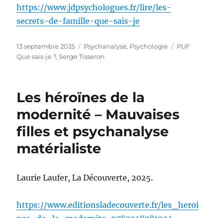
https://www.jdpsychologues.fr/lire/les-
secrets-de-famille-que-sais-je
Publié
Catégories
Étiquettes
13 septembre 2025
Psychanalyse
,
Psychologie
PUF
le
Que sais-je ?
,
Serge Tisseron
Les héroïnes de la
modernité – Mauvaises
filles et psychanalyse
matérialiste
Laurie Laufer, La Découverte, 2025.
https://www.editionsladecouverte.fr/les_heroi