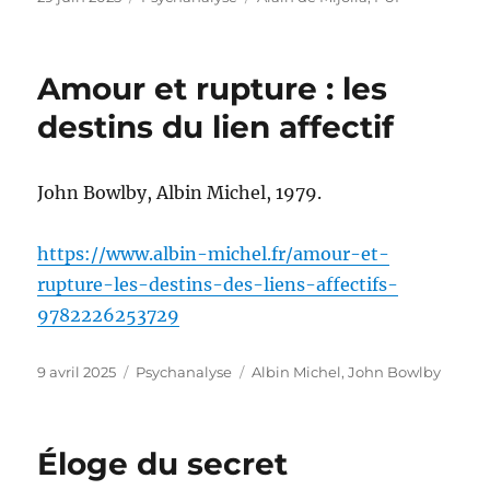
le
Amour et rupture : les
destins du lien affectif
John Bowlby, Albin Michel, 1979.
https://www.albin-michel.fr/amour-et-
rupture-les-destins-des-liens-affectifs-
9782226253729
Publié
Catégories
Étiquettes
9 avril 2025
Psychanalyse
Albin Michel
,
John Bowlby
le
Éloge du secret