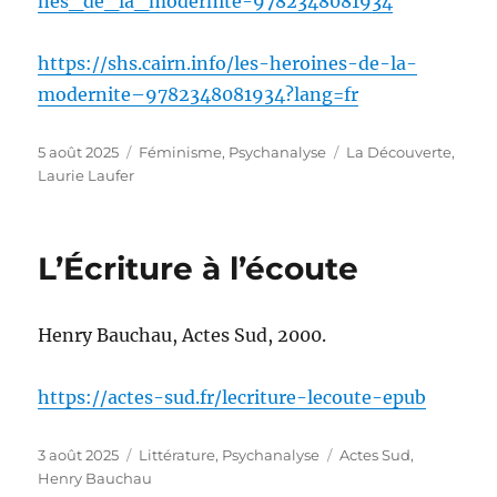
nes_de_la_modernite-9782348081934
https://shs.cairn.info/les-heroines-de-la-
modernite–9782348081934?lang=fr
Publié
Catégories
Étiquettes
5 août 2025
Féminisme
,
Psychanalyse
La Découverte
,
le
Laurie Laufer
L’Écriture à l’écoute
Henry Bauchau, Actes Sud, 2000.
https://actes-sud.fr/lecriture-lecoute-epub
Publié
Catégories
Étiquettes
3 août 2025
Littérature
,
Psychanalyse
Actes Sud
,
le
Henry Bauchau