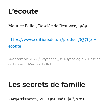
L’écoute
Maurice Bellet, Desclée de Brouwer, 1989
https://www.editionsddb.fr/product/83715/l-
ecoute
Publié
Catégories
Étiquettes
14 décembre 2025
Psychanalyse
,
Psychologie
Desclée
le
de Brouwer
,
Maurice Bellet
Les secrets de famille
Serge Tisseron, PUF Que-sais-je ?, 2011.