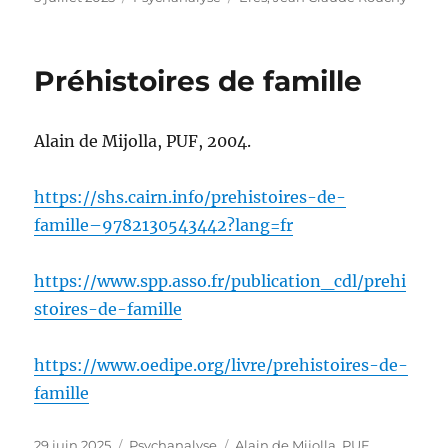
le
Préhistoires de famille
Alain de Mijolla, PUF, 2004.
https://shs.cairn.info/prehistoires-de-
famille–9782130543442?lang=fr
https://www.spp.asso.fr/publication_cdl/prehi
stoires-de-famille
https://www.oedipe.org/livre/prehistoires-de-
famille
Publié
Catégories
Étiquettes
29 juin 2025
Psychanalyse
Alain de Mijolla
,
PUF