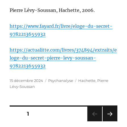
Pierre Lévy-Soussan, Hachette, 2006.
https://www.fayard.fr/livre/eloge-du-secret-
9782213655932
https://actualitte.com/livres/374894/extraits/e
loge-du-secret-pierre-levy-soussan-
9782213655932
Publié
Catégories
Étiquettes
15 décembre 2024
Psychanalyse
Hachette
,
Pierre
le
Lévy-Soussan
Pagination
PAGE
1
PAG