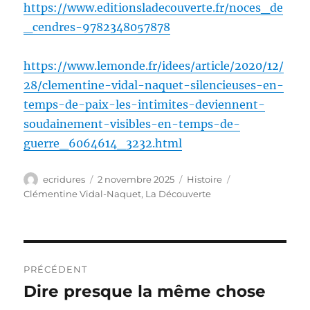
https://www.editionsladecouverte.fr/noces_de
_cendres-9782348057878
https://www.lemonde.fr/idees/article/2020/12/
28/clementine-vidal-naquet-silencieuses-en-
temps-de-paix-les-intimites-deviennent-
soudainement-visibles-en-temps-de-
guerre_6064614_3232.html
Auteur
Publié
Catégories
Étiquettes
ecridures
2 novembre 2025
Histoire
le
Clémentine Vidal-Naquet
,
La Découverte
Navigation
PRÉCÉDENT
de
Dire presque la même chose
Publication
précédente :