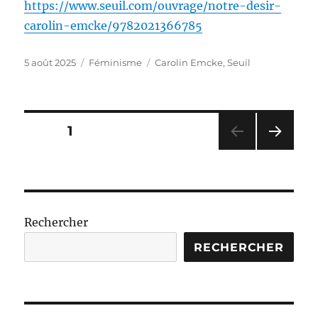
https://www.seuil.com/ouvrage/notre-desir-
carolin-emcke/9782021366785
Publié
Catégories
Étiquettes
5 août 2025
Féminisme
Carolin Emcke
,
Seuil
le
Pagination
PAGE
1
PAG
des
E
SUIV
publications
ANT
E
Rechercher
RECHERCHER