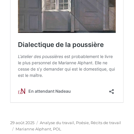
Publié
Catégories
29 août 2025
Analyse du travail
,
Poésie
,
Récits de travail
le
Étiquettes
Marianne Alphant
,
POL