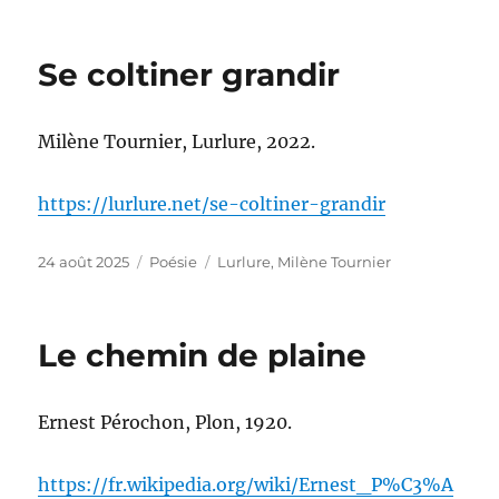
Se coltiner grandir
Milène Tournier, Lurlure, 2022.
https://lurlure.net/se-coltiner-grandir
Publié
Catégories
Étiquettes
24 août 2025
Poésie
Lurlure
,
Milène Tournier
le
Le chemin de plaine
Ernest Pérochon, Plon, 1920.
https://fr.wikipedia.org/wiki/Ernest_P%C3%A