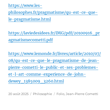
https://www.les-
philosophes.fr/pragmatisme/qu-est-ce-que-
le-pragmatisme.html
https://laviedesidees.fr/IMG/pdf/20100916_pr
agmatismecometti.pdf
https://www.lemonde.fr/livres/article/2010/07/
08/qu-est-ce-que-le-pragmatisme-de-jean-
pierre-cometti-le-public-et-ses-problemes-
et-l-art-comme-experience-de-john-
dewey_1385009_3260.html
Publié
Catégories
Étiquettes
20 août 2025
Philosophie
Folio
,
Jean-Pierre Cometti
le