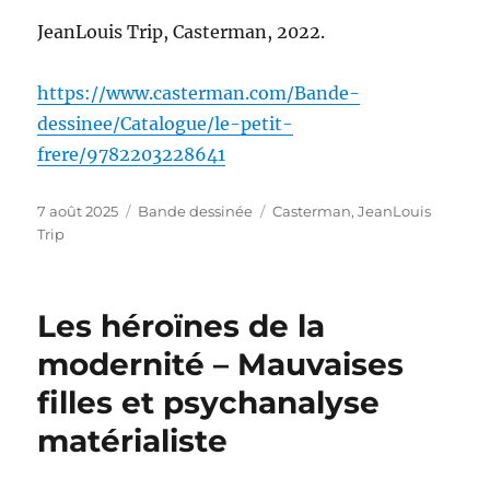
JeanLouis Trip, Casterman, 2022.
https://www.casterman.com/Bande-
dessinee/Catalogue/le-petit-
frere/9782203228641
Publié
Catégories
Étiquettes
7 août 2025
Bande dessinée
Casterman
,
JeanLouis
le
Trip
Les héroïnes de la
modernité – Mauvaises
filles et psychanalyse
matérialiste