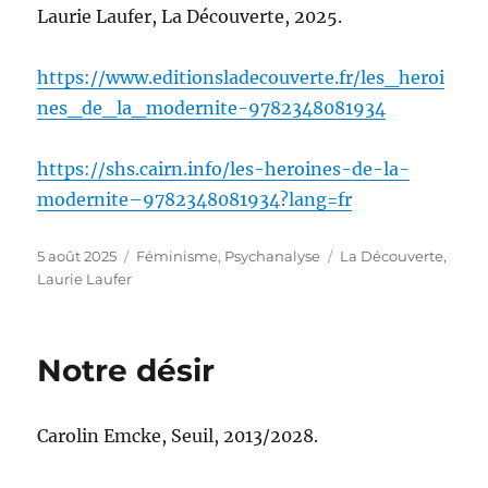
Laurie Laufer, La Découverte, 2025.
https://www.editionsladecouverte.fr/les_heroi
nes_de_la_modernite-9782348081934
https://shs.cairn.info/les-heroines-de-la-
modernite–9782348081934?lang=fr
Publié
Catégories
Étiquettes
5 août 2025
Féminisme
,
Psychanalyse
La Découverte
,
le
Laurie Laufer
Notre désir
Carolin Emcke, Seuil, 2013/2028.