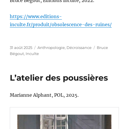
Bruce Bégout, Éditions inculte, 2022.
https://www.editions-
inculte.fr/produit/obsolescence-des-ruines/
Publié
Catégories
Étiquettes
31 août 2025
Anthropologie
,
Décroissance
Bruce
le
Bégout
,
Inculte
L’atelier des poussières
Marianne Alphant, POL, 2025.