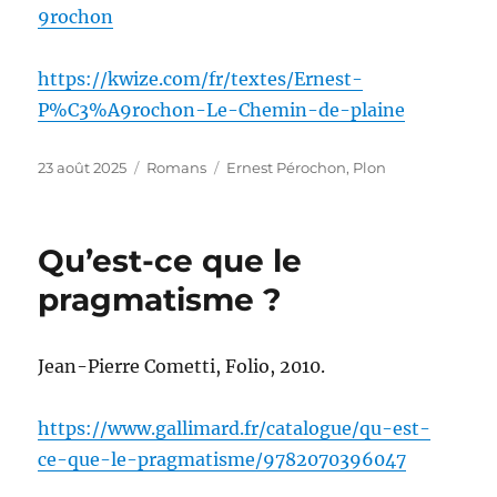
9rochon
https://kwize.com/fr/textes/Ernest-
P%C3%A9rochon-Le-Chemin-de-plaine
Publié
Catégories
Étiquettes
23 août 2025
Romans
Ernest Pérochon
,
Plon
le
Qu’est-ce que le
pragmatisme ?
Jean-Pierre Cometti, Folio, 2010.
https://www.gallimard.fr/catalogue/qu-est-
ce-que-le-pragmatisme/9782070396047