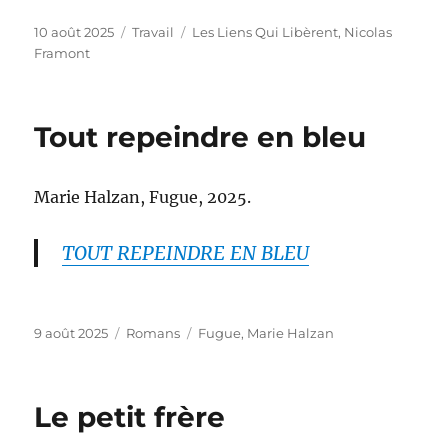
Publié
Catégories
Étiquettes
10 août 2025
Travail
Les Liens Qui Libèrent
,
Nicolas
le
Framont
Tout repeindre en bleu
Marie Halzan, Fugue, 2025.
TOUT REPEINDRE EN BLEU
Publié
Catégories
Étiquettes
9 août 2025
Romans
Fugue
,
Marie Halzan
le
Le petit frère