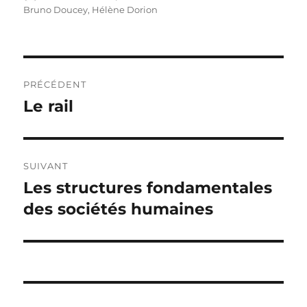
le
Bruno Doucey
,
Hélène Dorion
Navigation
PRÉCÉDENT
de
Le rail
Publication
précédente :
l’article
SUIVANT
Les structures fondamentales
Publication
suivante :
des sociétés humaines