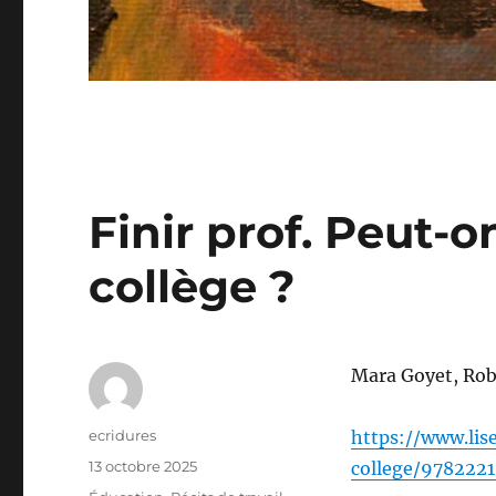
Finir prof. Peut-o
collège ?
Mara Goyet, Rob
Auteur
ecridures
https://www.lis
Publié
13 octobre 2025
college/978222
le