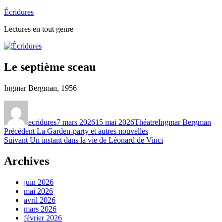
Aller
Écridures
au
Lectures en tout genre
contenu
Le septième sceau
Ingmar Bergman, 1956
Auteur
Publié
Catégories
Étiquettes
le
ecridures
7 mars 2026
15 mai 2026
Théatre
Ingmar Bergman
Navigation
Publication
Précédent
La Garden-party et autres nouvelles
Publication
précédente :
Suivant
Un instant dans la vie de Léonard de Vinci
de
suivante :
l’article
Archives
juin 2026
mai 2026
avril 2026
mars 2026
février 2026