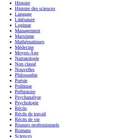
Histoire
Histoire des sciences
Langage
Littérature
Logique
Management
Marxisme
Mathématiques
Médecine
Moyen-Âge
Narratologie
Non classé
Nouvelles
Philosophie
Poésie
Politique
Préhistoire
Psychanalyse
Psychologie
Récits
Récits de travail
Récits de vie
Risques professionnels
Romans
Sciences