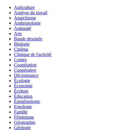
Agriculture
Analyse du travail
Anarchisme
Anthropologie
Antiquité
Arts
Bande dessinée
Biologie
Cinéma
Clinique de l'activité
Contes
Coopération
Coopérative
Décroissance
Écologie
Économie
Écriture
Éducation
Épistémologie
Ergologie
Famille
Féminisme
Géographie
Géologie