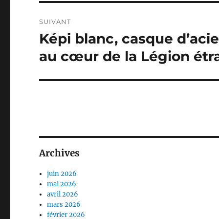
SUIVANT
Képi blanc, casque d’aci
Publication
suivante :
au cœur de la Légion ét
Archives
juin 2026
mai 2026
avril 2026
mars 2026
février 2026