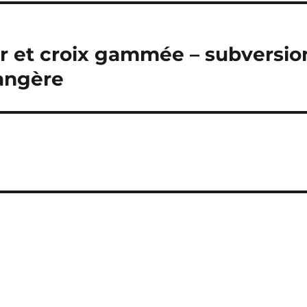
er et croix gammée – subversio
rangère