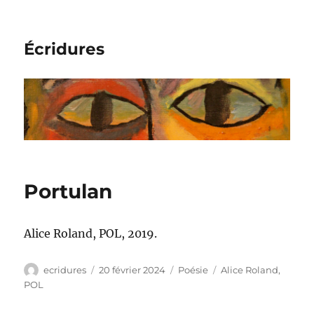
Écridures
Portulan
Alice Roland, POL, 2019.
Auteur
Publié
Catégories
Étiquettes
ecridures
20 février 2024
Poésie
Alice Roland
,
le
POL