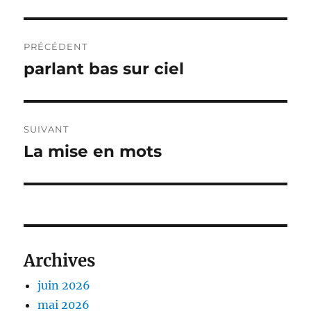
Navigation
PRÉCÉDENT
de
parlant bas sur ciel
Publication
précédente :
l’article
SUIVANT
La mise en mots
Publication
suivante :
Archives
juin 2026
mai 2026