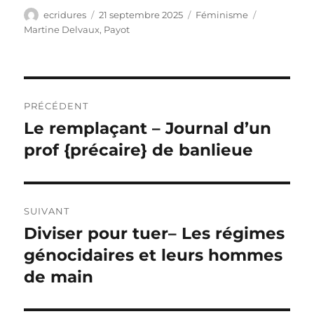
Auteur
Publié
Catégories
Étiquettes
ecridures
21 septembre 2025
Féminisme
le
Martine Delvaux
,
Payot
Navigation
PRÉCÉDENT
de
Le remplaçant – Journal d’un
Publication
précédente :
prof {précaire} de banlieue
l’article
SUIVANT
Diviser pour tuer– Les régimes
Publication
suivante :
génocidaires et leurs hommes
de main