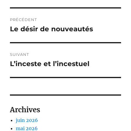
Navigation
PRÉCÉDENT
de
Le désir de nouveautés
Publication
précédente :
l’article
SUIVANT
L’inceste et l’incestuel
Publication
suivante :
Archives
juin 2026
mai 2026