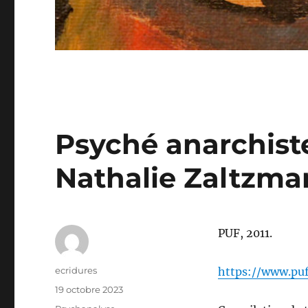
Psyché anarchist
Nathalie Zaltzma
PUF, 2011.
Auteur
ecridures
https://www.pu
Publié
19 octobre 2023
le