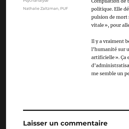
Catégories
Psychanalyse
Compilation de 
Étiquettes
Nathalie Zaltzman
,
PUF
politique. Elle d
pulsion de mort 
vitale », pour al
Il y a vraiment 
l’humanité sur u
artificielle ». Ç
d’administratisa
me semble un peu
Laisser un commentaire