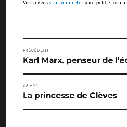
Vous devez
vous connecter
pour publier un c
Navigation
PRÉCÉDENT
de
Karl Marx, penseur de l’é
Publication
précédente :
l’article
SUIVANT
La princesse de Clèves
Publication
suivante :