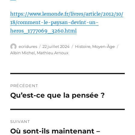
https://www.lemonde.fr/livres/article/2012/10/
18/comment-le-paysan-devint-un-
heros_1777069_3260.html
Auteur
Publié
Catégories
Étiquet
ecridures
22 juillet 2024
Histoire
,
Moyen-Âge
le
Albin Michel
,
Mathieu Arnoux
Navigation
PRÉCÉDENT
de
Qu’est-ce que la pensée ?
Publication
précédente :
l’article
SUIVANT
Où sont-ils maintenant –
Publication