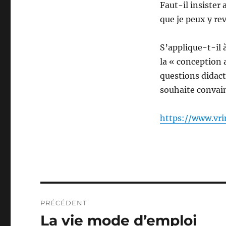
Faut-il insister 
que je peux y rev
S’applique-t-il 
la « conception 
questions didacti
souhaite convain
https://www.vri
Navigation
PRÉCÉDENT
de
La vie mode d’emploi
Publication