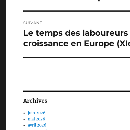
précédente :
l’article
SUIVANT
Le temps des laboureurs –
Publication
suivante :
croissance en Europe (XIe
Archives
juin 2026
mai 2026
avril 2026