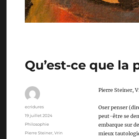
Qu’est-ce que la 
Pierre Steiner, V
Auteur
ecridures
Oser penser (dire
Publié
19 juillet 2024
peut-être se dem
le
Catégories
Philosophie
embarque sur de
Étiquettes
Pierre Steiner
,
Vrin
mieux tautologiq